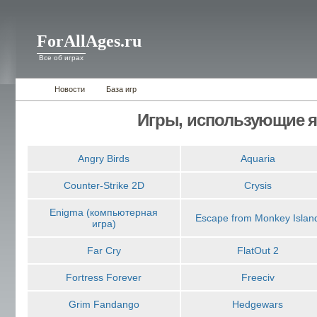
ForAllAges.ru
Все об играх
Новости
База игр
Игры, использующие я
Angry Birds
Aquaria
Counter-Strike 2D
Crysis
Enigma (компьютерная
Escape from Monkey Islan
игра)
Far Cry
FlatOut 2
Fortress Forever
Freeciv
Grim Fandango
Hedgewars