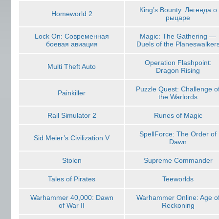
King’s Bounty. Легенда о
Homeworld 2
рыцаре
Lock On: Современная
Magic: The Gathering —
боевая авиация
Duels of the Planeswalker
Operation Flashpoint:
Multi Theft Auto
Dragon Rising
Puzzle Quest: Challenge o
Painkiller
the Warlords
Rail Simulator 2
Runes of Magic
SpellForce: The Order of
Sid Meier’s Civilization V
Dawn
Stolen
Supreme Commander
Tales of Pirates
Teeworlds
Warhammer 40,000: Dawn
Warhammer Online: Age o
of War II
Reckoning