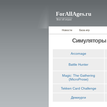
ForAllAges.ru
Все об играх
Новости
База игр
Симуляторы 
Arcomage
Battle Hunter
Magic: The Gathering
(MicroProse)
Tekken Card Challenge
Демиурги