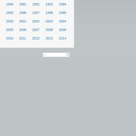
1990
1991
1992
1993
1994
1995
1996
1997
1998
1999
2000
2001
2002
2003
2004
2005
2006
2007
2008
2009
2010
2011
2012
2013
2014