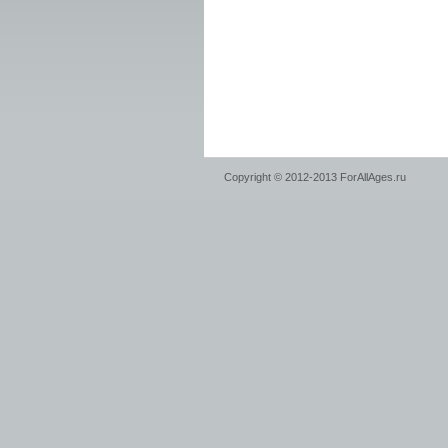
Copyright © 2012-2013 ForAllAges.ru