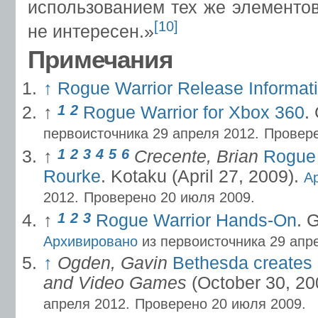
использованием тех же элементов
[10]
не интересен.»
Примечания
↑
Rogue Warrior Release Informat
1
2
↑
Rogue Warrior for Xbox 360
.
первоисточника 29 апреля 2012.
Провере
1
2
3
4
5
6
↑
Crecente, Brian
Rogue 
Rourke
. Kotaku (April 27, 2009).
А
2012.
Проверено 20 июля 2009.
1
2
3
↑
Rogue Warrior Hands-On
. 
Архивировано
из первоисточника 29 апр
↑
Ogden, Gavin
Bethesda creates 
and Video Games
(October 30, 20
апреля 2012.
Проверено 20 июля 2009.