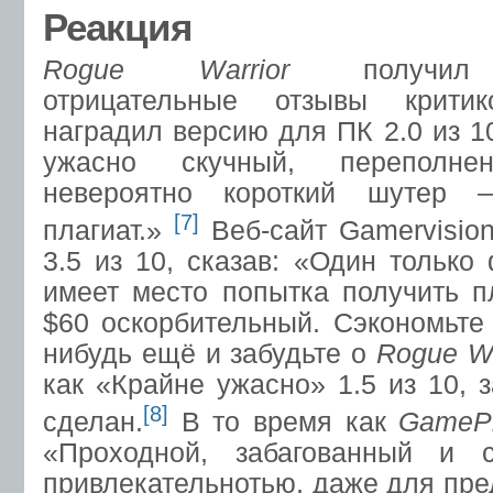
Реакция
Rogue Warrior
получил н
отрицательные отзывы крити
наградил версию для ПК 2.0 из 10
ужасно скучный, переполне
невероятно короткий шутер 
[7]
плагиат.»
Веб-сайт Gamervision
3.5 из 10, сказав: «Один только 
имеет место попытка получить п
$60 оскорбительный. Сэкономьте 
нибудь ещё и забудьте о
Rogue Wa
как «Крайне ужасно» 1.5 из 10, 
[8]
сделан.
В то время как
GameP
«Проходной, забагованный и
привлекательнотью, даже для пре