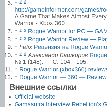
1
2
↑
http://gameinformer.com/games/ro
A Game That Makes Almost Every 
Warrior - Xbox 360
1
2
↑
Rogue Warrior for PC — G
1
2
↑
Rogue Warrior Review — Play
↑
Felix
Рецензия на Rogue Warrio
1
2
↑
Александр Башкиров
Rogue
№ 1 (148). — С. 104—105.
↑
Rogue Warrior (xbox360) reviews
↑
Rogue Warrior — 360 — Revie
Внешние ссылки
Official website
Gamasutra Interview Rebellion's 