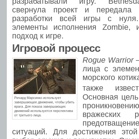
разрабатывали игру. Bethes
свернула проект и передала е
разработки всей игры с нуля.
элементы исполнения Zombie, 
подход к игре.
Игровой процесс
Rogue Warrior
—
лица с элемен
морского коти
также извест
Основная цель
Ричард Марсинко использует
завершающее движение, чтобы убить
проникновен
врага. Для показа завершающих
движений используется перспектива
вражеских р
от третьего лица.
предотващени
ситуаций. Для достижения это