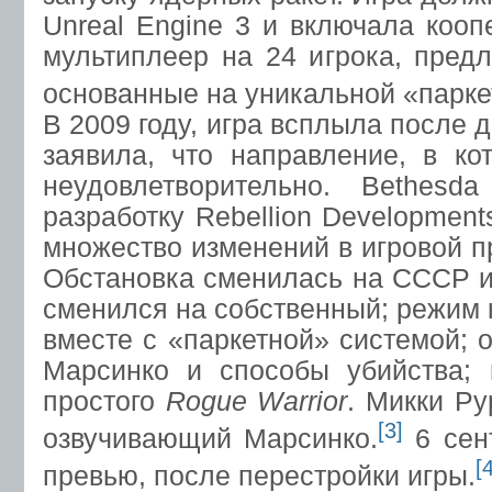
Unreal Engine 3 и включала кооп
мультиплеер на 24 игрока, пред
основанные на уникальной «парке
В 2009 году, игра всплыла после 
заявила, что направление, в ко
неудовлетворительно. Bethes
разработку Rebellion Development
множество изменений в игровой п
Обстановка сменилась на СССР и
сменился на собственный; режим 
вместе с «паркетной» системой;
Марсинко и способы убийства; 
простого
Rogue Warrior
. Микки Ру
[3]
озвучивающий Марсинко.
6 сен
[
превью, после перестройки игры.