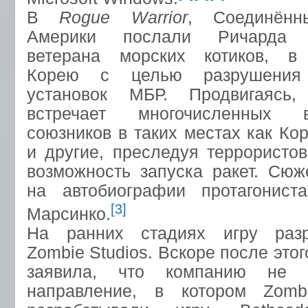
В
Rogue Warrior
, Соединён
Америки послали Ричарда М
ветерана морских котиков, в
Корею с целью разрушения 
установок МБР. Продвигаясь,
встречает многочисленных 
союзников в таких местах как Ко
и другие, преследуя террористо
возможность запуска ракет. Сюж
на автобиографии протагонист
[3]
Марсинко.
На ранних стадиях игру разр
Zombie Studios. Вскоре после этог
заявила, что компанию не у
направление, в котором Zombi