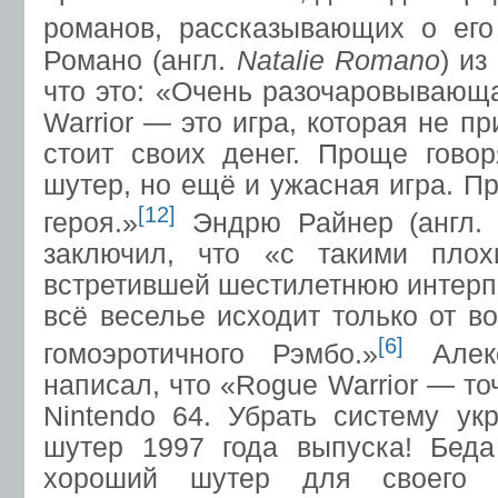
романов, рассказывающих о его
Романо (англ.
Natalie Romano
) из
что это: «Очень разочаровывающа
Warrior — это игра, которая не п
стоит своих денег. Проще говор
шутер, но ещё и ужасная игра. П
[12]
героя.»
Эндрю Райнер (англ
заключил, что «с такими плох
встретившей шестилетнюю интерп
всё веселье исходит только от в
[6]
гомоэротичного Рэмбо.»
Алекс
написал, что «Rogue Warrior — т
Nintendo 64. Убрать систему у
шутер 1997 года выпуска! Бед
хороший шутер для своего 