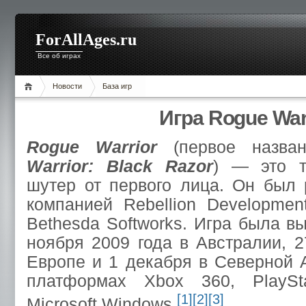
ForAllAges.ru
Все об играх
Новости
База игр
Игра Rogue War
Rogue Warrior
(первое назв
Warrior: Black Razor
) — это т
шутер от первого лица. Он был 
компанией Rebellion Developmen
Bethesda Softworks. Игра была в
ноября 2009 года в Австралии, 2
Европе и 1 декабря в Северной 
платформах Xbox 360, PlaySt
[1]
[2]
[3]
Microsoft Windows.