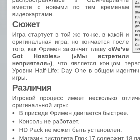
Да
вместе с новыми по тем временам
вы
Жа
видеокартами.
Пл
Сюжет
Иг
дв
Ре
Игра стартует в той же точке, в какой и
иг
Но
оригинальная игра, но кончается после
Си
того, как Фримен закончит главу
«We’ve
тр
Got Hostiles» («Мы встретили
неприятеля»)
, что является концом перв
Уровни Half-Life: Day One в общем иденти
игры.
Различия
Игровой процесс имеет несколько отлич
оригинальной игры:
В приседе Фримен двигается быстрее.
Консоль не работает.
HD Pack не может быть установлен.
Магазин пистолета Глок 17 содержит 18 п