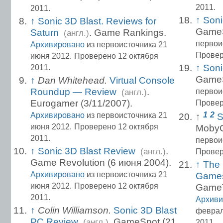
2011.
2011.
↑
Soni
↑
Sonic 3D Blast. Reviews for
GameS
Saturn
. Game Rankings.
(англ.)
первои
Архивировано
из первоисточника 21
Провер
июня 2012.
Проверено 12 октября
↑
Soni
2011.
GameS
↑
Dan Whitehead.
Virtual Console
Roundup — Review
.
первои
(англ.)
Eurogamer (3/11/2007).
Провер
1
2
Архивировано
из первоисточника 21
↑
S
июня 2012.
Проверено 12 октября
Moby
2011.
первои
↑
Sonic 3D Blast Review
.
(англ.)
Провер
Game Revolution (6 июня 2004).
↑
The 
Архивировано
из первоисточника 21
Game
июня 2012.
Проверено 12 октября
GameTr
2011.
Архиви
↑
Colin Williamson.
Sonic 3D Blast
феврал
PC Review
. GameSpot (21
(англ.)
2011.