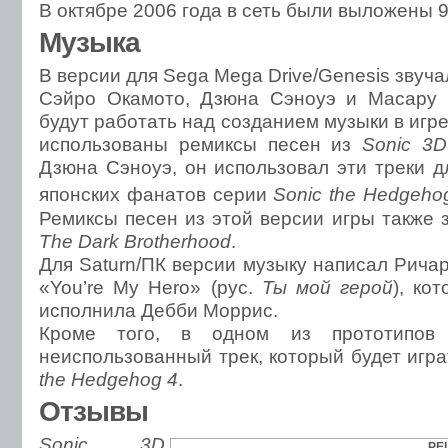
В октябре 2006 года в сеть были выложены 9
Музыка
В версии для Sega Mega Drive/Genesis звуч
Сэйро Окамото, Дзюна Сэноуэ и Масару 
будут работать над созданием музыки в игр
использованы ремиксы песен из
Sonic 3D
Дзюна Сэноуэ, он использовал эти треки д
японских фанатов серии
Sonic the Hedgeho
Ремиксы песен из этой версии игры также 
The Dark Brotherhood
.
Для Saturn/ПК версии музыку написал Рича
«You’re My Hero» (рус.
Ты мой герой
), ко
исполнила Дебби Моррис.
Кроме того, в одном из прототипов
неиспользованный трек, который будет игр
the Hedgehog 4
.
Отзывы
Sonic 3D
РЕ