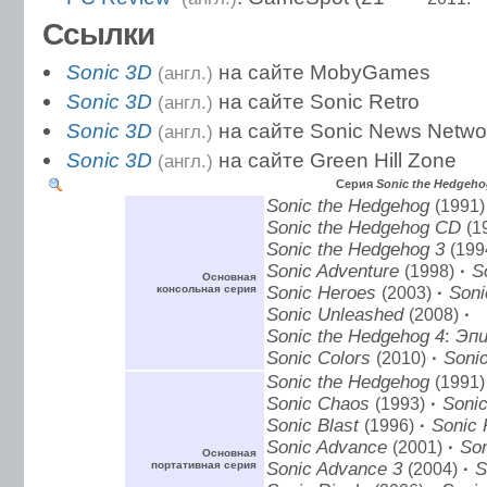
Ссылки
Sonic 3D
на сайте MobyGames
(англ.)
Sonic 3D
на сайте Sonic Retro
(англ.)
Sonic 3D
на сайте Sonic News Netwo
(англ.)
Sonic 3D
на сайте Green Hill Zone
(англ.)
Серия
Sonic the Hedgeh
Sonic the Hedgehog
(1991)
Sonic the Hedgehog CD
(1
Sonic the Hedgehog 3
(199
Sonic Adventure
(1998)
·
S
Основная
консольная серия
Sonic Heroes
(2003)
·
Soni
Sonic Unleashed
(2008)
·
Sonic the Hedgehog 4
:
Эп
Sonic Colors
(2010)
·
Soni
Sonic the Hedgehog
(1991)
Sonic Chaos
(1993)
·
Sonic
Sonic Blast
(1996)
·
Sonic 
Sonic Advance
(2001)
·
Son
Основная
портативная серия
Sonic Advance 3
(2004)
·
S