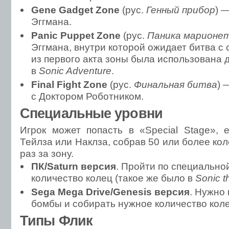
Gene Gadget Zone
(рус.
Генный прибор
) 
Эггмана.
Panic Puppet Zone
(рус.
Паника марионе
Эггмана, внутри которой ожидает битва с
из первого акта зоны была использована д
в
Sonic Adventure
.
Final Fight Zone
(рус.
Финальная битва
) 
с Доктором Роботником.
Специальные уровни
Игрок может попасть в «Special Stage», 
Тейлза или Наклза, собрав 50 или более ко
раз за зону.
ПК/Saturn версия
. Пройти по специально
количество колец (такое же было в
Sonic 
Sega Mega Drive/Genesis версия
. Нужно 
бомбы и собирать нужное количество коле
Типы Флик