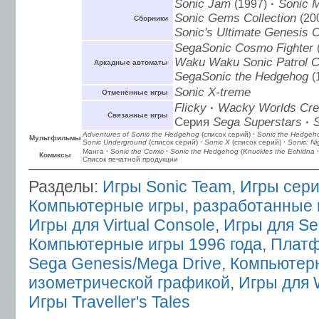
Sonic Jam
(1997)
·
Sonic M
Sonic Gems Collection
(20
Сборники
Sonic's Ultimate Genesis C
SegaSonic Cosmo Fighter
Waku Waku Sonic Patrol C
Аркадные автоматы
SegaSonic the Hedgehog
(
Sonic X-treme
Отменённые игры
Flicky
·
Wacky Worlds Crea
Связанные игры
Серия
Sega Superstars
·
Adventures of Sonic the Hedgehog
(список серий)
·
Sonic the Hedgeh
Мультфильмы
Sonic Underground
(список серий)
·
Sonic X
(список серий)
·
Sonic: Ni
Манга
·
Sonic the Comic
·
Sonic the Hedgehog
(
Knuckles the Echidna
·
Комиксы
Список печатной продукции
Разделы:
Игры Sonic Team
,
Игры сери
Компьютерные игры, разработанные 
Игры для Virtual Console
,
Игры для Se
Компьютерные игры 1996 года
,
Плат
Sega Genesis/Mega Drive
,
Компьютерн
изометрической графикой
,
Игры для 
Игры Traveller's Tales