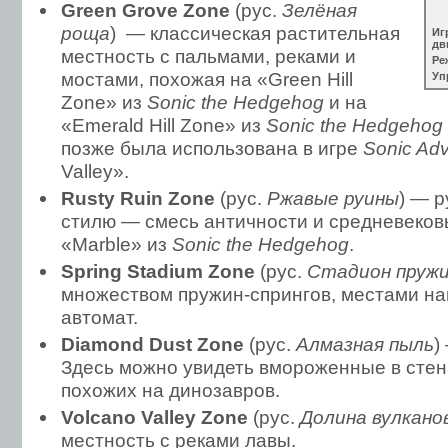
Green Grove Zone
(рус.
Зелёная
роща
) — классическая растительная
Иг
дв
местность с пальмами, реками и
Ре
мостами, похожая на «Green Hill
Уп
Zone» из
Sonic the Hedgehog
и на
«Emerald Hill Zone» из
Sonic the Hedgehog
позже была использована в игре
Sonic Ad
Valley».
Rusty Ruin Zone
(рус.
Ржавые руины
) — р
стилю — смесь античности и средневеков
«Marble» из
Sonic the Hedgehog
.
Spring Stadium Zone
(рус.
Стадион пруж
множеством пружин-спрингов, местами 
автомат.
Diamond Dust Zone
(рус.
Алмазная пыль
)
Здесь можно увидеть вмороженные в стен
похожих на динозавров.
Volcano Valley Zone
(рус.
Долина вулкано
местность с реками лавы.