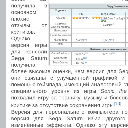
получила в
Зарубежные и
основном
Издание
PC
Mega Drive
плохие
Allgame
[3]
[4]
отзывы от
Electronic
[7]
7,25/10
Gaming Monthly
критиков.
Eurogamer
Game Revolution
Однако
GameSpot
[11]
[12]
5,6/10
4,0/10
версия игры
IGN
Рейтинг на основании не
для консоли
GameRankings
[15]
[16]
56,00 %
66,25 %
Sega Saturn
GameStats
[18]
6,8/10
MobyGames
[20]
получила
76/100
более высокие оценки, чем версия для Seg
они связаны с улучшенной графикой и 
помощью геймпада, имеющий аналоговый сти
специального уровня из игры
Sonic th
похвалил игру за графику, музыку и боссо
[13]
критике за отсутствие сохранения игры
.
Версия для персонального компьютера по
версия для Sega Saturn из-за другого
изменённые эффекты. Однако эту верси