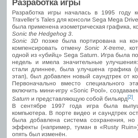
Разработка игры
Разработка игры началась в 1995 году 
Traveller’s Tales для консоли Sega Mega Dri
была применена изометрическая графика, к
Sonic the Hedgehog 3
.
Sonic 3D
позже была портирована на кон
компенсировать отмену
Sonic X-treme
, ко
одной из «убийц» Sega Saturn. Игра была п
недель и имела значительные улучшения
стали длиннее, была улучшена графика (
этап), был добавлен новый саундтрек от к
Первоначально вместо специального эта
включить мини-игру «Sonic Pool», создава
[2]
Saturn
и представляющую собой бильярд
.
В сентябре 1997 года игра была выпу
компьютера. В порте видео и саундтрек ос
была добавлена система сохранения, но 
эффекты (например, туман в «Rusty Ruin»
опять был изменён.