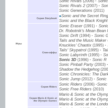
Sonic Rivals
(2006)
·
Sonic
Sonic Rivals 2
(2007)
·
Son
Sonic Generations
(2011)
Sonic and the Secret Rin
Серия
Storybook
Sonic and the Black Knight
Sonic Eraser
(1991)
·
Sonic
Dr. Robotnik's Mean Bean
Sonic Drift
(1994)
·
Sonic 
Tails and the Music Maker
Игры
Knuckles’ Chaotix
(1995)
·
Tails' Skypatrol
(1995)
·
Tai
Спин-оффы
Sonic Labyrinth
(1995)
·
So
Sonic 3D
(1996)
·
Sonic R
Sonic Pinball Party
(2003)
Shadow the Hedgehog
(200
Sonic Chronicles: The Dar
Sonic Jump
(2012)
·
Sonic
Sonic Riders
(2006)
·
Sonic
Серия
Riders
Sonic Free Riders
(2010)
Mario & Sonic at the Oly
Серия
Mario & Sonic at
Mario & Sonic at the Olym
the Olympic Games
Mario & Sonic at the Lon