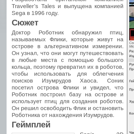
Traveller’s Tales и выпущена компанией
Sega в 1996 году.
Сюжет
Доктор Роботник обнаружил птиц,
называемых Флики, которые живут на
Се
острове в альтернативном измерении.
Mi
Ра
Он узнал, что они могут путешествовать
Из
в любые места с помощью большого
Ру
кольца, поэтому превратил их в роботов,
Пр
чтобы использовать для облегчения
поисков Изумрудов Хаоса. Соник
Ге
посетил острова Флики и увидел, что
Пр
Роботник построил базу на острове и
использует птиц для создания роботов.
Ху
Он решил освободить Флик и остановить
Роботника от нахождения Изумрудов.
Ко
Геймплей
Ча