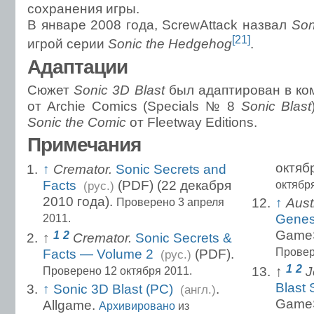
сохранения игры.
В январе 2008 года, ScrewAttack назвал
Son
[21]
игрой серии
Sonic the Hedgehog
.
Адаптации
Сюжет
Sonic 3D Blast
был адаптирован в ко
от Archie Comics (Specials № 8
Sonic Blast
Sonic the Comic
от Fleetway Editions.
Примечания
октяб
↑
Сremator.
Sonic Secrets and
Facts
(PDF) (22 декабря
октября
(рус.)
2010 года).
↑
Aust
Проверено 3 апреля
Genes
2011.
GameS
1
2
↑
Сremator.
Sonic Secrets &
Провер
Facts — Volume 2
(PDF).
(рус.)
1
2
↑
J
Проверено 12 октября 2011.
Blast 
↑
Sonic 3D Blast (PC)
.
(англ.)
GameS
Allgame.
Архивировано
из