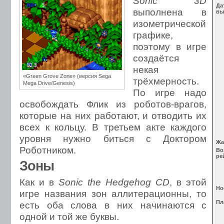
Sonic 3D
Да
выполнена в
вы
изометрической
графике,
поэтому в игре
создаётся
некая
«Green Grove Zone» (версия Sega
трёхмерность.
Mega Drive/Genesis)
По игре надо
освобождать Флик из роботов-врагов,
которые на них работают, и отводить их
всех к кольцу. В третьем акте каждого
уровня нужно биться с Доктором
Жа
Роботником.
Во
ре
Зоны
Как и в
Sonic the Hedgehog CD
, в этой
Но
игре названия зон аллитерационны, то
Пл
есть оба слова в них начинаются с
одной и той же буквы.