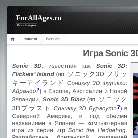
ForAllAges.ru
Все об играх
Новости
База игр
Игра Sonic 3
Sonic 3D
, известная как
Sonic 3D:
ソニック3D フリッ
Flickies’ Island
(яп.
キーアイランド
Соникку 3D Фурикки:
?
Айрандо
)
в Европе, Австралии и Новой
ソニック
Зеландии,
Sonic 3D Blast
(яп.
3Dブラスト
?
Соникку 3D Бурасуто
)
в
Северной Америке, и под обеими
названиями в Японии — компьютерная
игра из серии игр
Sonic the Hedgehog
.
Разработана британской компанией