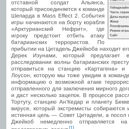
отставной солдат Альянса,
который присоединяется к команде
Геймдизайн
Часть сери
Шепарда в Mass Effect 2. События
Даты выпус
игры начинаются на борту корабля
Жанр
Платформ
«Арктурианский Нефрит», где
Режим игр
игроку предстоит отбить атаку
Сайт
батарианских террористов. По
прибытии на Цитадель Джейкоба находит ег
Дерек Изунами, который предлагает 
расследовании волны батарианских престу
отправиться на станцию «Картагена» и 
Лоусон, которую мы тоже увидим в команде
информацию о возможной атаке террорис
отправленного для заключения мирного дог
и даст несколько зацепок. В процессе рас
Тортугу, станцию Ан’Кедар и планету Бек
вирусе, который экстремисты собираются и
истинная цель — Совет Цитадели, а посол 
Джейкоб немедленно отправляется н
[1]