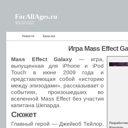
ForAllAges.ru
Все об играх
Новости
База игр
Игра Mass Effect Ga
Mass Effect Galaxy
— игра,
выпущенная для iPhone и iPod
Touch в июне 2009 года
и
представляющая собой «историю
между эпизодами», рассказывает о
событиях, произошедших во
вселенной Mass Effect без участия
капитана Шепарда.
Сюжет
Главный герой — Джейкоб Тейлор,
Разработчи
Издатель