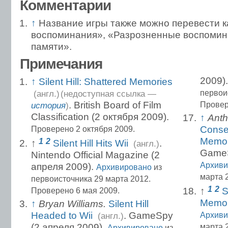
Комментарии
↑
Название игры также можно перевести к
воспоминания», «Разрозненные воспомин
памяти».
Примечания
2009)
↑
Silent Hill: Shattered Memories
первои
(англ.)
(недоступная ссылка —
. British Board of Film
Провер
история
)
Classification (2 октября 2009).
↑
Anth
Consen
Проверено 2 октября 2009.
Memor
1
2
↑
Silent Hill Hits Wii
.
(англ.)
GameS
Nintendo Official Magazine (2
Архиви
апреля 2009).
Архивировано
из
марта 
первоисточника 29 марта 2012.
1
2
↑
S
Проверено 6 мая 2009.
Memor
↑
Bryan Williams.
Silent Hill
Headed to Wii
. GameSpy
Архиви
(англ.)
(2 апреля 2009).
марта 
Архивировано
из