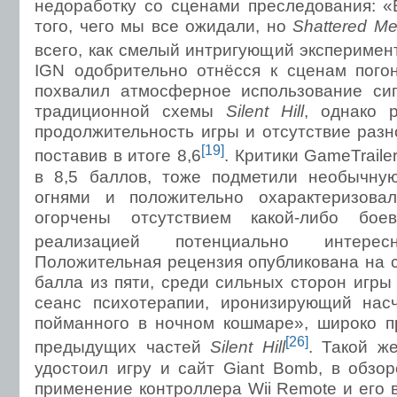
недоработку со сценами преследования: «
того, чего мы все ожидали, но
Shattered M
всего, как смелый интригующий эксперимен
IGN одобрительно отнёсся к сценам пого
похвалил атмосферное использование сиг
традиционной схемы
Silent Hill
, однако 
продолжительность игры и отсутствие разн
[19]
поставив в итоге 8,6
. Критики GameTraile
в 8,5 баллов, тоже подметили необычну
огнями и положительно охарактеризова
огорчены отсутствием какой-либо бо
реализацией потенциально интере
Положительная рецензия опубликована на 
балла из пяти, среди сильных сторон игры
сеанс психотерапии, иронизирующий насч
пойманного в ночном кошмаре», широко п
[26]
предыдущих частей
Silent Hill
. Такой ж
удостоил игру и сайт Giant Bomb, в обзо
применение контроллера Wii Remote и его 