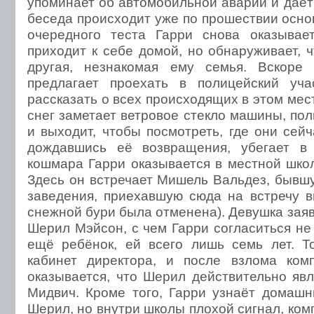
упоминает об автомобильной аварии и даёт 
беседа происходит уже по прошествии осно
очередного теста Гарри снова оказывае
приходит к себе домой, но обнаруживает, 
другая, незнакомая ему семья. Вскоре
предлагает проехать в полицейский уча
рассказать о всех происходящих в этом мест
снег заметает ветровое стекло машины, по
и выходит, чтобы посмотреть, где они сейч
дождавшись её возвращения, убегает в
кошмара Гарри оказывается в местной шко
Здесь он встречает Мишель Вальдез, бывшу
заведения, приехавшую сюда на встречу вы
снежной бури была отменена). Девушка заявл
Шерил Мэйсон, с чем Гарри согласиться не 
ещё ребёнок, ей всего лишь семь лет. Т
кабинет директора, и после взлома ком
оказывается, что Шерил действительно яв
Мидвич. Кроме того, Гарри узнаёт домаш
Шерил, но внутри школы плохой сигнал, ком