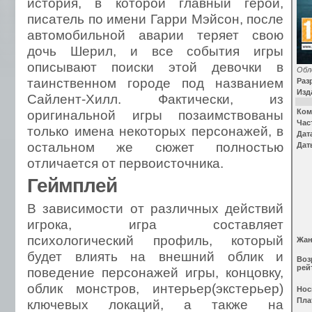
история, в которой главный герой,
писатель по имени Гарри Мэйсон, после
автомобильной аварии теряет свою
дочь Шерил, и все события игры
описывают поиски этой девочки в
Обл
таинственном городе под названием
Раз
Изд
Сайлент-Хилл. Фактически, из
оригинальной игры позаимствованы
Ком
Час
только имена некоторых персонажей, в
Дат
остальном же сюжет полностью
Дат
отличается от первоисточника.
Геймплей
В зависимости от различных действий
игрока, игра составляет
психологический профиль, который
Жа
будет влиять на внешний облик и
Воз
рей
поведение персонажей игры, концовку,
облик монстров, интерьер(экстерьер)
Нос
Пл
ключевых локаций, а также на