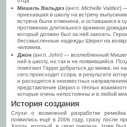
отца.
Мишель Вальдез
(англ.
Michelle Valdez
) 
приехавшая в школу на встречу выпускник
встреча была отменена, и оставшаяся в о
протяжении длительного времени дожидае
который должен был за ней заехать. Геро
бессмысленные надежды Шерил на возв
человека.
Джон
(англ.
John
) — возлюбленный Мишел
ней в школу, но так и не появившийся. П
помогают Гарри добраться до маяка, но на 
сего происходит ссора, в результате кот
и расходятся в неизвестных направления
представление Шерил о тёплых взаимоот
которые очень непостоянны и в любой мом
История создания
Слухи о возможной разработке ремейк
появились ещё в 2006 году, сразу после 
Хилл», который, в свою очередь, тоже был