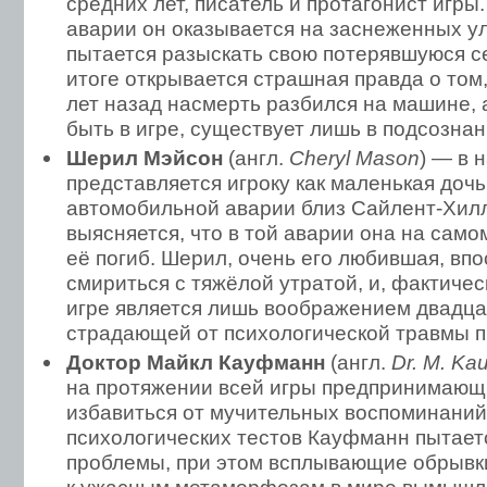
средних лет, писатель и протагонист игр
аварии он оказывается на заснеженных у
пытается разыскать свою потерявшуюся 
итоге открывается страшная правда о том
лет назад насмерть разбился на машине, а
быть в игре, существует лишь в подсозна
Шерил Мэйсон
(англ.
Cheryl Mason
) — в 
представляется игроку как маленькая доч
автомобильной аварии близ Сайлент-Хилл
выясняется, что в той аварии она на само
её погиб. Шерил, очень его любившая, вп
смириться с тяжёлой утратой, и, фактичес
игре является лишь воображением двадца
страдающей от психологической травмы п
Доктор Майкл Кауфманн
(англ.
Dr. M. Ka
на протяжении всей игры предпринимающ
избавиться от мучительных воспоминаний
психологических тестов Кауфманн пытаетс
проблемы, при этом всплывающие обрывк