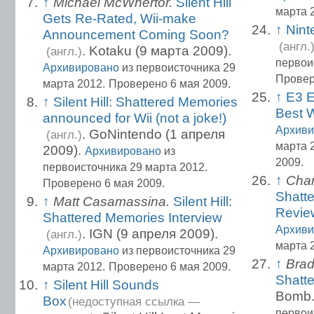
↑
Michael McWhertor.
Silent Hill
марта 
Gets Re-Rated, Wii-make
↑
Nint
Announcement Coming Soon?
(англ.
. Kotaku (9 марта 2009).
(англ.)
первои
Архивировано
из первоисточника 29
Провер
марта 2012.
Проверено 6 мая 2009.
↑
E3 E
↑
Silent Hill: Shattered Memories
Best 
announced for Wii (not a joke!)
Архиви
. GoNintendo (1 апреля
(англ.)
марта 
2009).
Архивировано
из
2009.
первоисточника 29 марта 2012.
↑
Char
Проверено 6 мая 2009.
Shatt
↑
Matt Casamassina.
Silent Hill:
Revie
Shattered Memories Interview
Архиви
. IGN (9 апреля 2009).
(англ.)
марта 
Архивировано
из первоисточника 29
↑
Brad
марта 2012.
Проверено 6 мая 2009.
Shatt
↑
Silent Hill Sounds
Bomb
Box
(недоступная ссылка —
первои