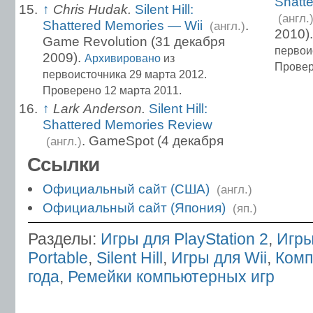
Shatt
↑
Chris Hudak.
Silent Hill:
(англ.
Shattered Memories — Wii
.
(англ.)
2010)
Game Revolution (31 декабря
первои
2009).
Архивировано
из
Провер
первоисточника 29 марта 2012.
Проверено 12 марта 2011.
↑
Lark Anderson.
Silent Hill:
Shattered Memories Review
. GameSpot (4 декабря
(англ.)
Ссылки
Официальный сайт (США)
(англ.)
Официальный сайт (Япония)
(яп.)
Разделы:
Игры для PlayStation 2
,
Игры
Portable
,
Silent Hill
,
Игры для Wii
,
Комп
года
,
Ремейки компьютерных игр