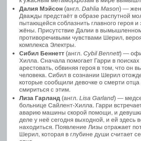
к ужасным метаморфозам в мире вымышле
Далия Мэйсон
(англ.
Dahlia Mason
) — жен
Дважды предстаёт в образе распутной мо
пытающейся соблазнить главного героя и з
жёны. Присутствие Далии в вымышленно
противоречивыми чувствами Шерил, веро
комплекса Электры.
Сибил Беннетт
(англ.
Cybil Bennett
) — оф
Хилла. Сначала помогает Гарри в поисках 
арестовать, обвиняя героя в том, что он в
человека. Сибил в сознании Шерил отожде
которые сообщили девочке о смерти отца 
смириться с этим.
Лиза Гарланд
(англ.
Lisa Garland
) — медс
больнице Сайлент-Хилла. Гарри встречает
аварию машины скорой помощи, и девушка
деле у неё сегодня выходной, и ей здесь
находиться. Появление Лизы отражает по
Шерил, которая в глубине души считает с