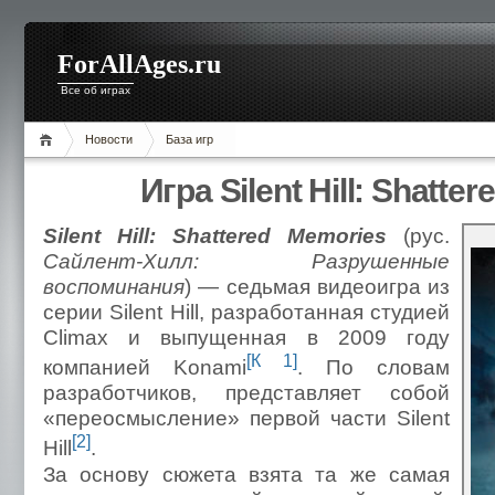
ForAllAges.ru
Все об играх
Новости
База игр
Игра Silent Hill: Shatte
Silent Hill: Shattered Memories
(рус.
Сайлент-Хилл: Разрушенные
воспоминания
) — седьмая видеоигра из
серии Silent Hill, разработанная студией
Climax и выпущенная в 2009 году
[К 1]
компанией Konami
. По словам
разработчиков, представляет собой
«переосмысление» первой части Silent
[2]
Hill
.
За основу сюжета взята та же самая