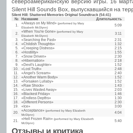
североамериканскую версию игры. 16 марта
Silent Hill Sounds Box, выпускавшийся на те
Silent Hill: Shattered Memories Original Soundtrack (54:41)
№
Название
Длительность
«Always on My Mind»
(performed by Mary
1.
5:09
Elizabeth McGlynn)
«When You're Gone»
(performed by Mary
2.
3:11
Elizabeth McGlynn)
3.
«Searching the Past»
2:31
4.
«Childish Thoughts»
1:32
5.
«Creeping Distress»
2:15
6.
«Hostility»
1:55
7.
«Snow Driven»
2:30
8.
«Hibernation»
2:18
9.
«Devil's Laughter»
1:52
10.
«Lost Truth»
2:48
11.
«Angel's Scream»
2:40
12.
«Another Warm Body»
1:52
13.
«Forsaken Lullaby»
1:52
14.
«Raw Shock»
1:43
15.
«Lives Wasted Away»
2:03
16.
«Blackest Friday»
1:46
17.
«Endless Depths»
1:30
18.
«Different Persons»
2:30
19.
«Ice»
3:00
«Acceptance»
(performed by Mary Elizabeth
20.
4:04
McGlynn)
«Hell Frozen Rain»
(performed by Mary Elizabeth
21.
5:40
McGlynn)
Отзывы и критика