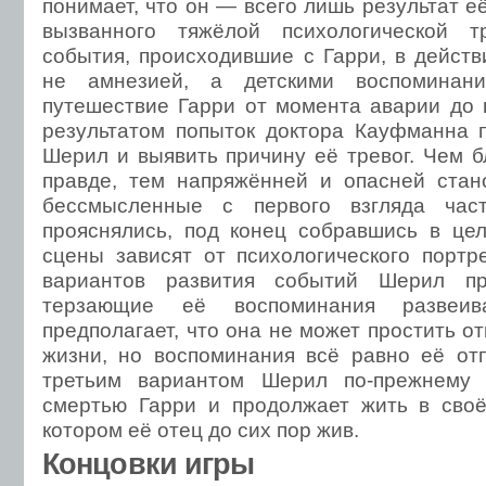
понимает, что он — всего лишь результат е
вызванного тяжёлой психологической 
события, происходившие с Гарри, в дейст
не амнезией, а детскими воспоминан
путешествие Гарри от момента аварии до 
результатом попыток доктора Кауфманна 
Шерил и выявить причину её тревог. Чем б
правде, тем напряжённей и опасней стан
бессмысленные с первого взгляда час
прояснялись, под конец собравшись в це
сцены зависят от психологического портр
вариантов развития событий Шерил пр
терзающие её воспоминания развеив
предполагает, что она не может простить от
жизни, но воспоминания всё равно её отп
третьим вариантом Шерил по-прежнему
смертью Гарри и продолжает жить в сво
котором её отец до сих пор жив.
Концовки игры