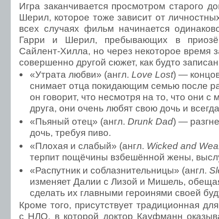
Игра заканчивается просмотром старого д
Шерил, которое тоже зависит от личностных
всех случаях фильм начинается одинаков
Гарри и Шерил, пребывающих в приозё
Сайлент-Хилла, но через некоторое время з
совершенно другой сюжет, как будто записан
«Утрата любви» (англ.
Love Lost
) — концо
снимает отца покидающим семью после ра
он говорит, что несмотря на то, что они с
друга, они очень любят свою дочь и всегда
«Пьяный отец» (англ.
Drunk Dad
) — разгн
дочь, требуя пиво.
«Плохая и слабый» (англ.
Wicked and Wea
терпит пощёчины взбешённой жены, выслу
«Распутник и соблазнительницы» (англ.
Sl
изменяет Далии с Лизой и Мишель, обеща
сделать их главными героинями своей буд
Кроме того, присутствует традиционная дл
с НЛО, в которой доктор Кауфманн оказыв