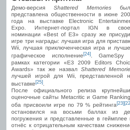
Демо-версия
Shattered Memories
был
представлена общественности в июне 20
года на выставке Electronic Entertainme
Expo. Интернет-портал IGN в свое
номинации «Best of E3» сразу же присуд
игре три награды: лучшая игра для пристав
Wii, лучшая приключенческая игра и лучш
[24]
графическое исполнение
. GameSpy 
рамках категории «E3 2009 Editors Choi
Awards» так же назвал
Shattered Memori
лучшей игрой для Wii, представленной 
[25]
выставке
.
После официального релиза крупнейш
оценочные сайты Metacritic и Game Rankin
[23]
[22
оба присвоили игре по 79 % рейтинга
остановился на восьми баллах из дес
погружения и представленные в геймплее 
отнёс к отрицательным качествам снижен