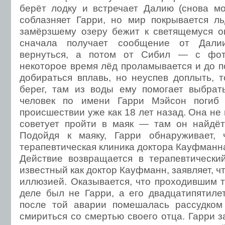
берёт лодку и встречает Далию (снова м
соблазняет Гарри, но мир покрывается л
замёрзшему озеру бежит к светящемуся ог
сначала получает сообщение от Далии
вернуться, а потом от Сибил — с фот
некоторое время лёд проламывается и до 
добираться вплавь, но неуспев доплыть, т
берег, там из воды ему помогает выбрат
человек по имени Гарри Мэйсон погиб 
происшествии уже как 18 лет назад. Она не 
советует пройти в маяк — там он найдёт
Подойдя к маяку, Гарри обнаруживает,
терапевтическая клиника доктора Кауфманн
Действие возвращается в терапевтический
известный как доктор Кауфманн, заявляет, 
иллюзией. Оказывается, что проходившим 
деле был не Гарри, а его двадцатипятиле
после той аварии помешалась рассудком
смириться со смертью своего отца. Гарри з