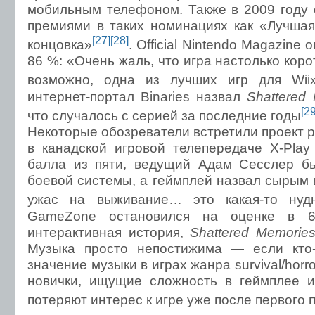
мобильным телефоном. Также в 2009 году 
премиями в таких номинациях как «Лучшая
[27]
[28]
концовка»
. Official Nintendo Magazin
86 %: «Очень жаль, что игра настолько корот
возможно, одна из лучших игр для Wii
интернет-портал Binaries назвал
Shattered
[29
что случалось с серией за последние годы
Некоторые обозреватели встретили проект р
в канадской игровой телепередаче X-Pla
балла из пяти, ведущий Адам Сесслер б
боевой системы, а геймплей назвал сырым 
ужас на выживание… это какая-то нуд
GameZone остановился на оценке в 6
интерактивная история,
Shattered Memorie
Музыка просто непостижима — если кто-
значение музыки в играх жанра survival/horr
новички, ищущие сложность в геймплее и
потеряют интерес к игре уже после первого