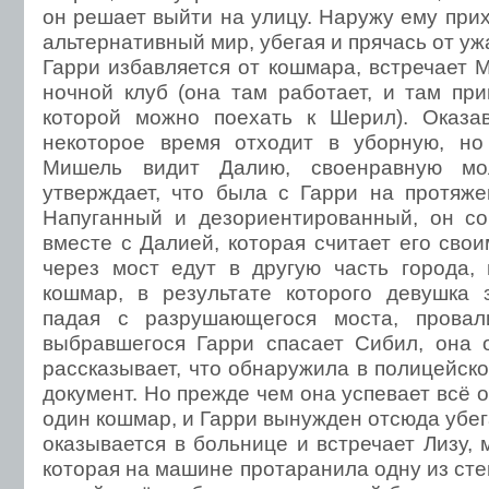
он решает выйти на улицу. Наружу ему при
альтернативный мир, убегая и прячась от у
Гарри избавляется от кошмара, встречает 
ночной клуб (она там работает, и там пр
которой можно поехать к Шерил). Оказа
некоторое время отходит в уборную, но
Мишель видит Далию, своенравную мол
утверждает, что была с Гарри на протяже
Напуганный и дезориентированный, он со
вместе с Далией, которая считает его сво
через мост едут в другую часть города,
кошмар, в результате которого девушка 
падая с разрушающегося моста, провал
выбравшегося Гарри спасает Сибил, она 
рассказывает, что обнаружила в полицейск
документ. Но прежде чем она успевает всё 
один кошмар, и Гарри вынужден отсюда убега
оказывается в больнице и встречает Лизу,
которая на машине протаранила одну из сте