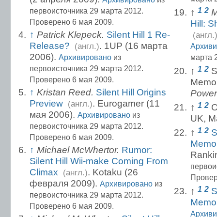
1
2
первоисточника 29 марта 2012.
↑
M
Проверено 6 мая 2009.
Hill: 
↑
Patrick Klepeck.
Silent Hill 1 Re-
(англ.
Release?
. 1UP (16 марта
(англ.)
Архиви
2006).
Архивировано
из
марта 
первоисточника 29 марта 2012.
1
2
↑
S
Проверено 6 мая 2009.
Memo
↑
Kristan Reed.
Silent Hill Origins
Power
Preview
. Eurogamer (11
(англ.)
1
2
↑
O
мая 2006).
Архивировано
из
UK, M
первоисточника 29 марта 2012.
1
2
↑
S
Проверено 6 мая 2009.
Memor
↑
Michael McWhertor.
Rumor:
Ranki
Silent Hill Wii-make Coming From
первои
Climax
. Kotaku (26
(англ.)
Провер
февраля 2009).
Архивировано
из
1
2
↑
S
первоисточника 29 марта 2012.
Memor
Проверено 6 мая 2009.
Архиви