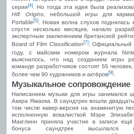
[4]
серии
. Но тогда эта идея была реализов
Hill: Origins
, небольшой игры для карман
[5]
Portable
. Новая волна слухов поднялась 
спустя несколько месяцев, начало разра
экспертным заключением британской рейтин
[7]
Board of Film Classification
. Официальный 
году, с майским номером журнала Nint
выяснилось, что над созданием игры ра
команде разработчиков состоят 55 человек
[9]
более чем 90 художников и актёров
.
Музыкальное сопровождение
Написанием музыки для игры занимался ш
Акира Ямаока. В саундтрек вошли двадцать
том числе кавер-версия на знаменитую пе
исполненную вокалисткой Мэри Элизабет
Макглинн приняла участие в записи ещё 
бонуса саундтрек высылался в