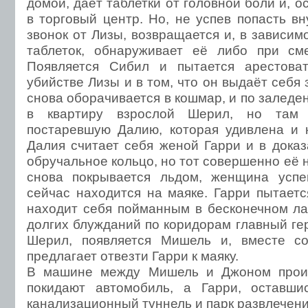
домой, даёт таблетки от головной боли и, о
в торговый центр. Но, не успев попасть в
звонок от Лизы, возвращается и, в зависим
таблеток, обнаруживает её либо при см
Появляется Сибил и пытается арестоват
убийстве Лизы и в том, что он выдаёт себя 
снова оборачивается в кошмар, и по залед
в квартиру взрослой Шерил, но там 
постаревшую Далию, которая удивлена и 
Далия считает себя женой Гарри и в доказ
обручальное кольцо, но тот совершенно её 
снова покрывается льдом, женщина успе
сейчас находится на маяке. Гарри пытаетс
находит себя пойманным в бесконечном ла
долгих блужданий по коридорам главный ге
Шерил, появляется Мишель и, вместе с
предлагает отвезти Гарри к маяку.
В машине между Мишель и Джоном проис
покидают автомобиль, а Гарри, оставши
канализационный туннель и парк развлечени