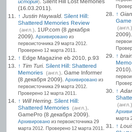
. Silent Hill Lost Memories
история
)
Провер
(16.03.2011).
↑
Gian
↑
Justin Haywald.
Silent Hill:
Game 
Shattered Memories Review
(англ.
. 1UP.com (8 декабря
(англ.)
2009)
2009).
Архивировано
из
первои
первоисточника 29 марта 2012.
Провер
Проверено 12 марта 2011.
↑
brain
↑
Edge Magazine eb 2010, p.93
Memor
↑
Tim Turi.
Silent Hill: Shattered
2010)
Memories
. Game Informer
(англ.)
первои
(8 декабря 2009).
Архивировано
из
Провер
первоисточника 29 марта 2012.
↑
Adam
Проверено 12 марта 2011.
Shatt
↑
Will Herring.
Silent Hill:
(англ.
Shattered Memories
.
(англ.)
Архиви
GamePro (8 декабря 2009).
марта 
Архивировано
из первоисточника 29
↑
Loui
марта 2012.
Проверено 12 марта 2011.