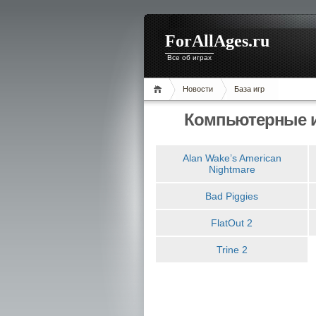
ForAllAges.ru
Все об играх
Новости
База игр
Компьютерные и
Alan Wake’s American
Nightmare
Bad Piggies
FlatOut 2
Trine 2