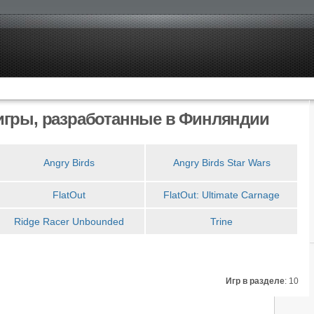
гры, разработанные в Финляндии
Angry Birds
Angry Birds Star Wars
FlatOut
FlatOut: Ultimate Carnage
Ridge Racer Unbounded
Trine
Игр в разделе
: 10