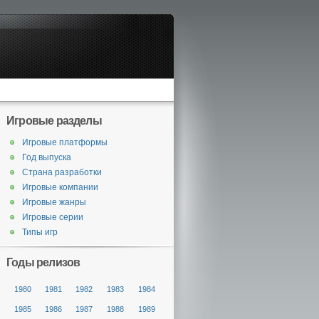
Игровые разделы
Игровые платформы
Год выпуска
Страна разработки
Игровые компании
Игровые жанры
Игровые серии
Типы игр
Годы релизов
1980
1981
1982
1983
1984
1985
1986
1987
1988
1989