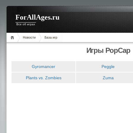
ForAllAges.ru
Все об играх
Новости
База игр
Игры PopCap
Gyromancer
Peggle
Plants vs. Zombies
Zuma