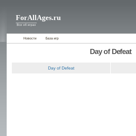
ForAllAges.ru
Все об играх
Новости
База игр
Day of Defeat
Day of Defeat