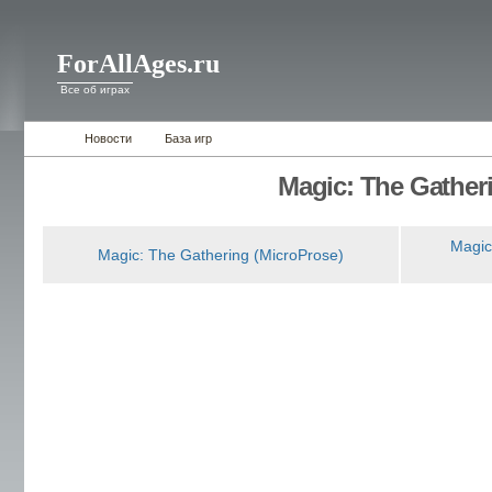
ForAllAges.ru
Все об играх
Новости
База игр
Magic: The Gather
Magic
Magic: The Gathering (MicroProse)