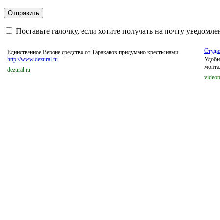
Поставьте галочку, если хотите получать на почту уведомл
Студи
Единственное Вероне средство от Тараканов придумано крестьянами
http://www.dezural.ru
Удобн
монта
dezural.ru
videot